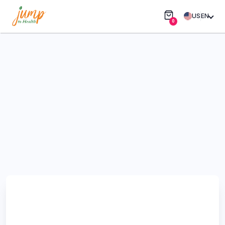
US
EN
0