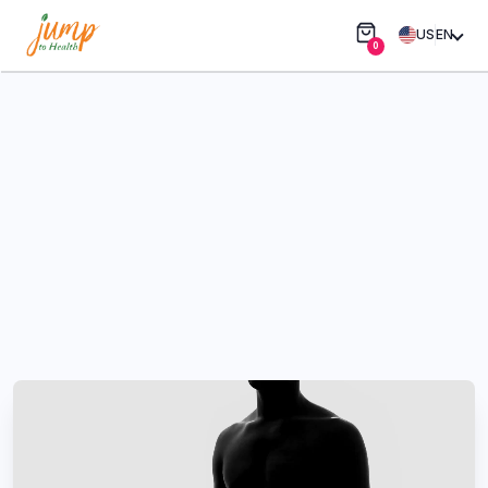
US
EN
0